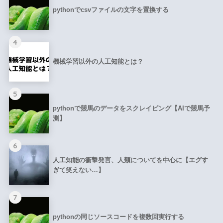
pythonでcsvファイルの文字を置換する
4
機械学習以外の人工知能とは？
5
pythonで競馬のデータをスクレイピング【AIで競馬予
測】
6
人工知能の衝撃発言、人類についてを中心に【エグす
ぎて笑えない…】
7
pythonの同じソースコードを複数回実行する