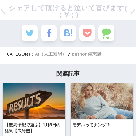
シェアして頂けると泣いて喜びます(
；∀；)
LINE
CATEGORY :
AI（人工知能）
python備忘録
関連記事
【競馬予想で遊ぶ】1月5日の
モデルってナンダ？
結果【弐号機】