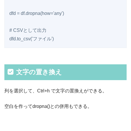
dfd = df.dropna(how='any')

# CSVとして出力

dfd.to_csv('ファイル')
文字の置き換え
列を選択して、Ctrl+h で文字の置換えができる。
空白を作ってdropna()との併用もできる。