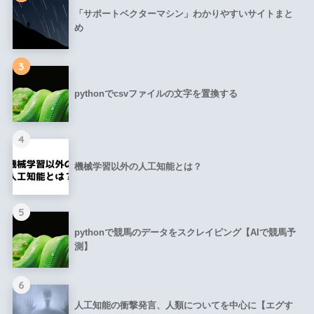
「サポートベクターマシン」わかりやすいサイトまと
め
3
pythonでcsvファイルの文字を置換する
4
機械学習以外の人工知能とは？
5
pythonで競馬のデータをスクレイピング【AIで競馬予
測】
6
人工知能の衝撃発言、人類についてを中心に【エグす