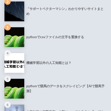
2
「サポートベクターマシン」わかりやすいサイトまと
め
3
pythonでcsvファイルの文字を置換する
4
機械学習以外の人工知能とは？
5
pythonで競馬のデータをスクレイピング【AIで競馬予
測】
6