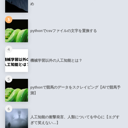
め
3
pythonでcsvファイルの文字を置換する
4
機械学習以外の人工知能とは？
5
pythonで競馬のデータをスクレイピング【AIで競馬予
測】
6
人工知能の衝撃発言、人類についてを中心に【エグす
ぎて笑えない…】