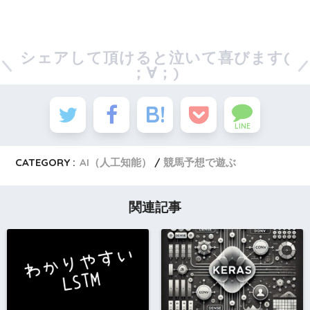
シェアして頂けると泣いて喜びます(
；∀；)
LINE
CATEGORY :
AI（人工知能）
競馬予想で遊ぶ
関連記事