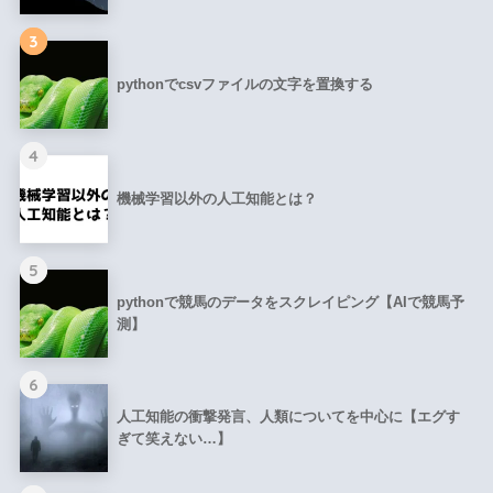
3
pythonでcsvファイルの文字を置換する
4
機械学習以外の人工知能とは？
5
pythonで競馬のデータをスクレイピング【AIで競馬予
測】
6
人工知能の衝撃発言、人類についてを中心に【エグす
ぎて笑えない…】