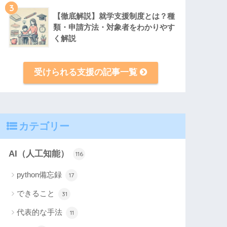
3
【徹底解説】就学支援制度とは？種
類・申請方法・対象者をわかりやす
く解説
受けられる支援の記事一覧
カテゴリー
AI（人工知能）
116
python備忘録
17
できること
31
代表的な手法
11