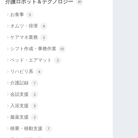
介護ロボット＆テクノロジー
81
お食事
5
オムツ・排泄
8
ケアマネ業務
2
シフト作成・事務作業
10
ベッド・エアマット
2
リハビリ系
4
介護記録
7
会話支援
2
入浴支援
3
服薬支援
2
移乗・移動支援
7