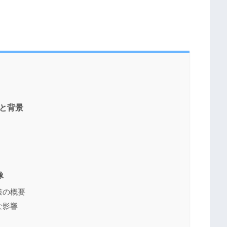
義と背景
像
策の概要
な影響