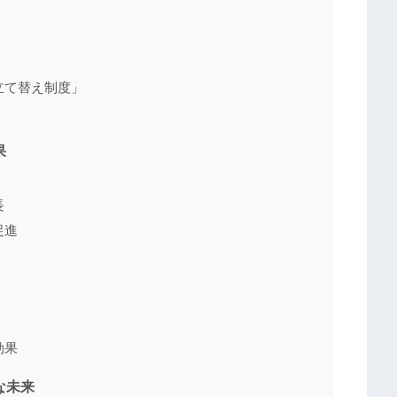
費立て替え制度」
果
長
促進
効果
な未来