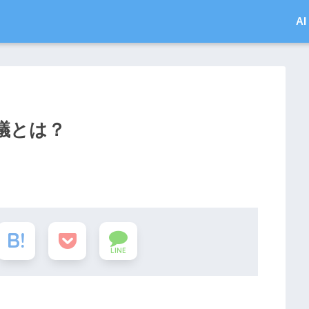
A
議とは？
LINE