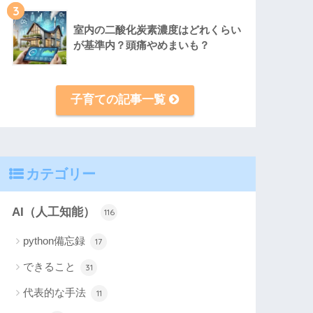
3
室内の二酸化炭素濃度はどれくらい
が基準内？頭痛やめまいも？
子育ての記事一覧
カテゴリー
AI（人工知能）
116
python備忘録
17
できること
31
代表的な手法
11