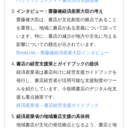
パブリック
コメント
– 書店
活性
化
課題
案
インタビュー：齋藤健経済産業大臣の考え
齋藤健大臣は、書店が文化創造の拠点であること
を重視し、地域に書店がある意義について語って
います。特に、書店の減少が地方や文化に与える
影響についての懸念が示されています。
BookLink
– 齋藤
健
経済
産業
大臣
インタビュー
書店の経営支援策とガイドブックの提供
経済産業省は書店向けに経営支援ガイドブックを
発行し、書店経営者が活用可能な支援制度やツー
ルを紹介しています。小規模書店のデジタル化支
援も重点施策です。
経済
産業
省
– 書店
経営
支援
ガイドブック
経済産業省の地域書店支援の具体例
地域書店が文化の発信拠点となるよう、書店と地