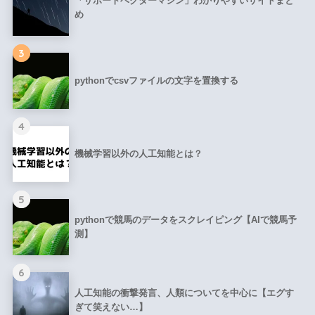
「サポートベクターマシン」わかりやすいサイトまと
め
3
pythonでcsvファイルの文字を置換する
4
機械学習以外の人工知能とは？
5
pythonで競馬のデータをスクレイピング【AIで競馬予
測】
6
人工知能の衝撃発言、人類についてを中心に【エグす
ぎて笑えない…】