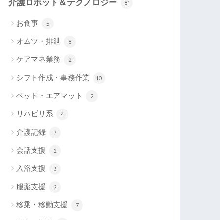
介護ロボット＆テクノロジー
81
お食事
5
オムツ・排泄
8
ケアマネ業務
2
シフト作成・事務作業
10
ベッド・エアマット
2
リハビリ系
4
介護記録
7
会話支援
2
入浴支援
3
服薬支援
2
移乗・移動支援
7