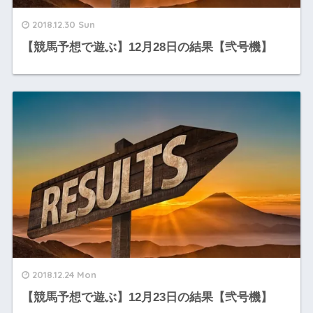
2018.12.30 Sun
【競馬予想で遊ぶ】12月28日の結果【弐号機】
2018.12.24 Mon
【競馬予想で遊ぶ】12月23日の結果【弐号機】