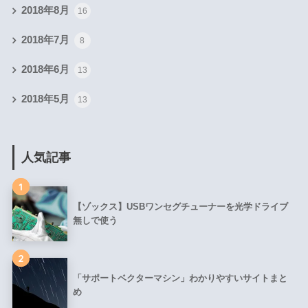
2018年8月
16
2018年7月
8
2018年6月
13
2018年5月
13
人気記事
1
【ゾックス】USBワンセグチューナーを光学ドライブ
無しで使う
2
「サポートベクターマシン」わかりやすいサイトまと
め