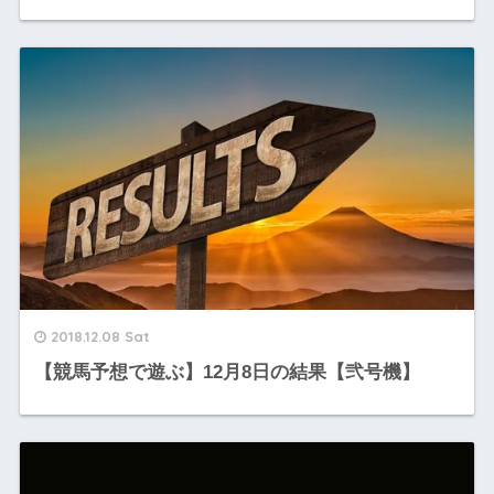
2018.12.08 Sat
【競馬予想で遊ぶ】12月8日の結果【弐号機】