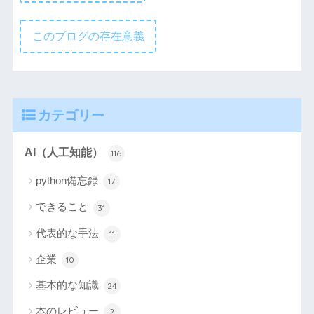
このブログの存在意義
カテゴリー
AI（人工知能）
116
python備忘録
17
できること
31
代表的な手法
11
企業
10
基本的な知識
24
本のレビュー
2