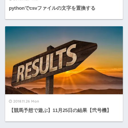
pythonでcsvファイルの文字を置換する
2018.11.26 Mon
【競馬予想で遊ぶ】11月25日の結果【弐号機】