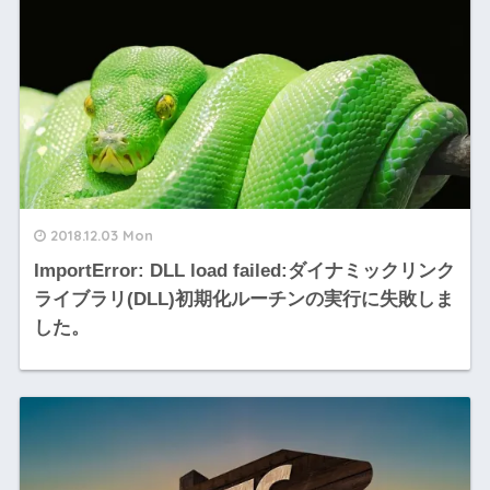
2018.12.03 Mon
ImportError: DLL load failed:ダイナミックリンク
ライブラリ(DLL)初期化ルーチンの実行に失敗しま
した。