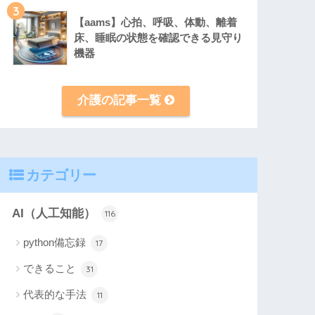
3
【aams】心拍、呼吸、体動、離着
床、睡眠の状態を確認できる見守り
機器
介護の記事一覧
カテゴリー
AI（人工知能）
116
python備忘録
17
できること
31
代表的な手法
11