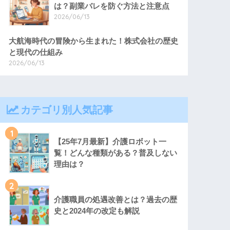
は？副業バレを防ぐ方法と注意点
2026/06/13
大航海時代の冒険から生まれた！株式会社の歴史
と現代の仕組み
2026/06/13
カテゴリ別人気記事
1
【25年7月最新】介護ロボット一
覧！どんな種類がある？普及しない
理由は？
2
介護職員の処遇改善とは？過去の歴
史と2024年の改定も解説