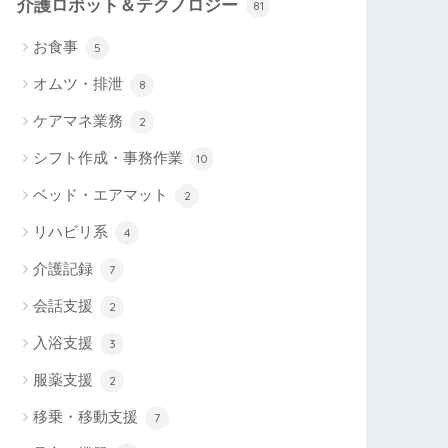
介護ロボット＆テクノロジー
81
お食事
5
オムツ・排泄
8
ケアマネ業務
2
シフト作成・事務作業
10
ベッド・エアマット
2
リハビリ系
4
介護記録
7
会話支援
2
入浴支援
3
服薬支援
2
移乗・移動支援
7